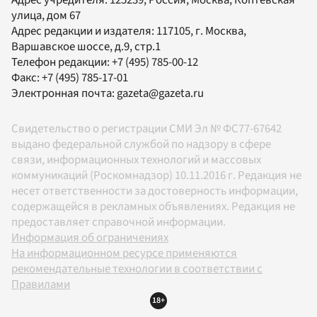
улица, дом 67
Адрес редакции и издателя:
117105
, г.
Москва
,
Варшавское шоссе, д.9, стр.1
Телефон редакции:
+7 (495) 785-00-12
Факс:
+7 (495) 785-17-01
Электронная почта:
gazeta@gazeta.ru
Свидетельство о регистрации СМИ Эл № ФС77-67642
выдано федеральной службой по надзору в сфере
связи, информационных технологий и массовых
коммуникаций (Роскомнадзор) 10.11.2016 г. Редакция не
несет ответственности за достоверность информации,
содержащейся в рекламных объявлениях. Редакция не
предоставляет справочной информации.
Информация об ограничениях
На информационном ресурсе применяются
рекомендательные технологии в соответствии с
Правилами
18+