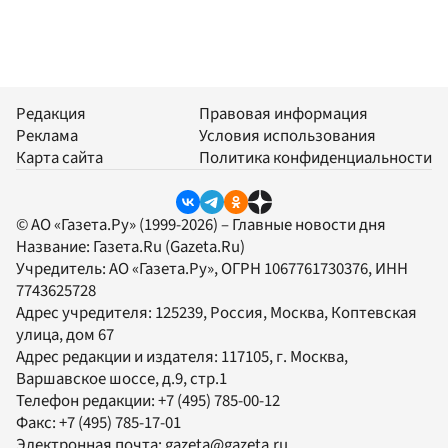
Редакция
Правовая информация
Реклама
Условия использования
Карта сайта
Политика конфиденциальности
© АО «Газета.Ру» (1999-2026) – Главные новости дня
Название:
Газета.Ru
(Gazeta.Ru)
Учредитель:
АО «Газета.Ру»
, ОГРН 1067761730376, ИНН
7743625728
Адрес учредителя: 125239, Россия, Москва, Коптевская
улица, дом 67
Адрес редакции и издателя:
117105
, г.
Москва
,
Варшавское шоссе, д.9, стр.1
Телефон редакции:
+7 (495) 785-00-12
Факс:
+7 (495) 785-17-01
Электронная почта:
gazeta@gazeta.ru