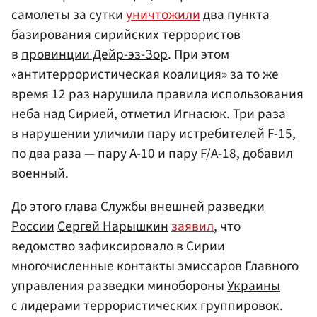
самолеты за сутки
уничтожили
два пункта
базирования сирийских террористов
в
провинции Дейр-эз-Зор
. При этом
«антитеррористическая коалиция» за то же
время 12 раз нарушила правила использования
неба над Сирией, отметил Игнасюк. Три раза
в нарушении уличили пару истребителей F-15,
по два раза — пару A-10 и пару F/А-18, добавил
военный.
До этого глава
Службы внешней разведки
России
Сергей Нарышкин
заявил
, что
ведомство зафиксировало в Сирии
многочисленные контакты эмиссаров Главного
управления разведки минобороны
Украины
с лидерами террористических группировок.