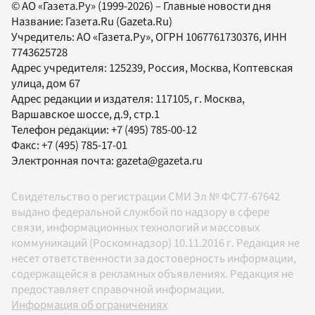
© АО «Газета.Ру» (1999-2026) – Главные новости дня
Название:
Газета.Ru
(Gazeta.Ru)
Учредитель:
АО «Газета.Ру»
, ОГРН 1067761730376, ИНН
7743625728
Адрес учредителя: 125239, Россия, Москва, Коптевская
улица, дом 67
Адрес редакции и издателя:
117105
, г.
Москва
,
Варшавское шоссе, д.9, стр.1
Телефон редакции:
+7 (495) 785-00-12
Факс:
+7 (495) 785-17-01
Электронная почта:
gazeta@gazeta.ru
Свидетельство о регистрации СМИ Эл № ФС77-67642
выдано федеральной службой по надзору в сфере
связи, информационных технологий и массовых
коммуникаций (Роскомнадзор) 10.11.2016 г. Редакция не
несет ответственности за достоверность информации,
содержащейся в рекламных объявлениях. Редакция не
предоставляет справочной информации.
Информация об ограничениях