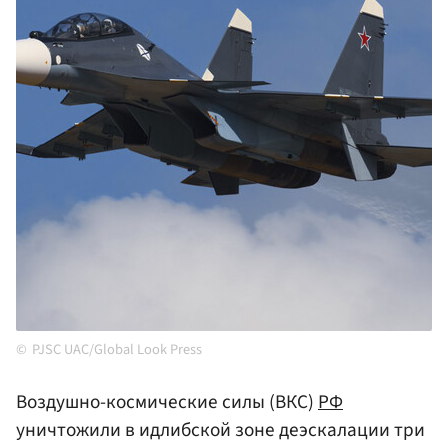
PJSC UAC/Global Look Press
Воздушно-космические силы (ВКС)
РФ
уничтожили в идлибской зоне деэскалации три