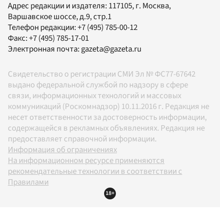
Адрес редакции и издателя:
117105
, г.
Москва
,
Варшавское шоссе, д.9, стр.1
Телефон редакции:
+7 (495) 785-00-12
Факс:
+7 (495) 785-17-01
Электронная почта:
gazeta@gazeta.ru
Свидетельство о регистрации СМИ Эл № ФС77-67642
выдано федеральной службой по надзору в сфере
связи, информационных технологий и массовых
коммуникаций (Роскомнадзор) 10.11.2016 г. Редакция не
несет ответственности за достоверность информации,
содержащейся в рекламных объявлениях. Редакция не
предоставляет справочной информации.
Информация об ограничениях
На информационном ресурсе применяются
рекомендательные технологии в соответствии с
Правилами
18+