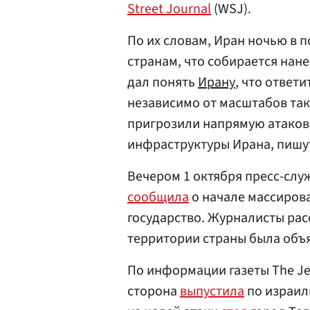
Street Journal
(WSJ).
По их словам, Иран ночью в
странам, что собирается нане
дал понять
Ирану
, что ответ
независимо от масштабов тако
пригрозили напрямую атаков
инфраструктуры Ирана, пишу
Вечером 1 октября пресс-сл
сообщила
о начале массирова
государство. Журналисты расс
территории страны была объя
По информации газеты The Jer
сторона
выпустила
по израил