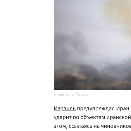
Amir Cohen/Reuters
Израиль
предупреждал Иран о
ударит по объектам иранско
этом, ссылаясь на чиновников