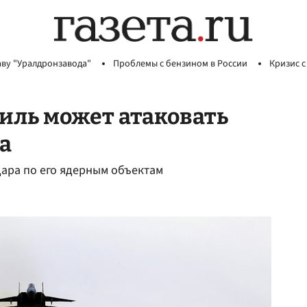
аву "Уралдронзавода"
Проблемы с бензином в России
Кризис с
аиль может атаковать
а
ара по его ядерным объектам