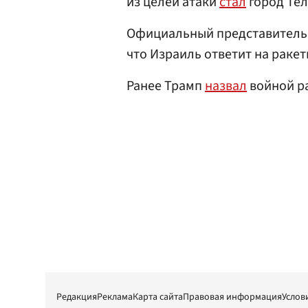
из целей атаки
стал
город Тел
Официальный представитель
что Израиль ответит на ракет
Ранее Трамп
назвал
войной ра
Редакция
Реклама
Карта сайта
Правовая информация
Услов