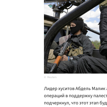
Reuters
Лидер хуситов Абдель Малик 
операций в поддержку палест
подчеркнул, что этот этап б