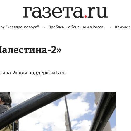
аву "Уралдронзавода"
Проблемы с бензином в России
Кризис с
Палестина-2»
стина-2» для поддержки Газы