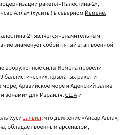
модернизации ракеты «Палестина-2»,
сар Алла» (хуситы) в северном
Йемене
,
«Палестина-2» является «значительным
ание знаменует собой пятый этап военной
еле вооруженные силы Йемена провели
9 баллистических, крылатых ракет и
е море, Аравийское море и Аденский залив
ми зонами» для Израиля,
США
и
аль-Хуси
заявил
, что движение «Ансар Алла»,
а, обладает военным арсеналом,