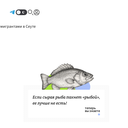
Авторизоваться
 мигрантами в Сеуте
Если сырая рыба пахнет «рыбой»,
ее лучше не есть!