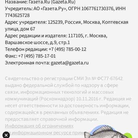
Название:
Газета.Ru
(Gazeta.Ru)
Учредитель:
АО «Газета.Ру»
, ОГРН 1067761730376, ИНН
7743625728
Адрес учредителя: 125239, Россия, Москва, Коптевская
улица, дом 67
Адрес редакции и издателя:
117105
, г.
Москва
,
Варшавское шоссе, д.9, стр.1
Телефон редакции:
+7 (495) 785-00-12
Факс:
+7 (495) 785-17-01
Электронная почта:
gazeta@gazeta.ru
Свидетельство о регистрации СМИ Эл № ФС77-67642
выдано федеральной службой по надзору в сфере
связи, информационных технологий и массовых
коммуникаций (Роскомнадзор) 10.11.2016 г. Редакция не
несет ответственности за достоверность информации,
содержащейся в рекламных объявлениях. Редакция не
предоставляет справочной информации.
Информация об ограничениях
На информационном ресурсе применяются