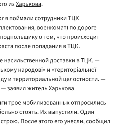
ого из
Харькова
.
июля поймали сотрудники ТЦК
лектования, военкомат) по дороге
 подпольщику о том, что происходит
аста после попадания в ТЦК.
ле насильственной доставки в ТЦК. —
нському народові» и «територіальної
роду и территориальной целостности. —
, — заявил житель Харькова.
сяги трое мобилизованных отпросились
больно стоять. Их выпустили. Один
строю. После этого его унесли, сообщил