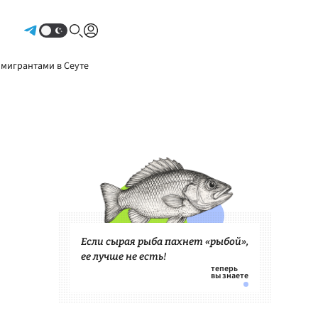
Авторизоваться
 мигрантами в Сеуте
Если сырая рыба пахнет «рыбой»,
ее лучше не есть!