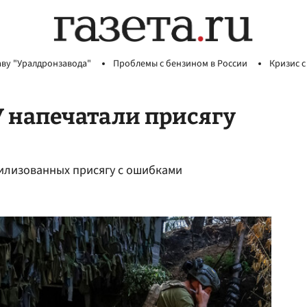
аву "Уралдронзавода"
Проблемы с бензином в России
Кризис с
 напечатали присягу
илизованных присягу с ошибками