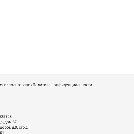
ия использования
Политика конфиденциальности
625728
а, дом 67
ссе, д.9, стр.1
-01