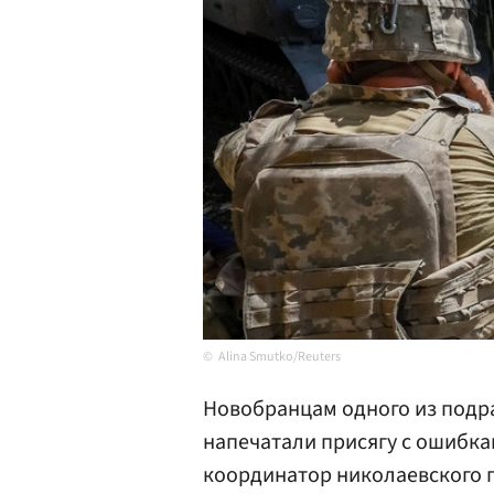
Alina Smutko/Reuters
Новобранцам одного из под
напечатали присягу с ошибка
координатор николаевского 