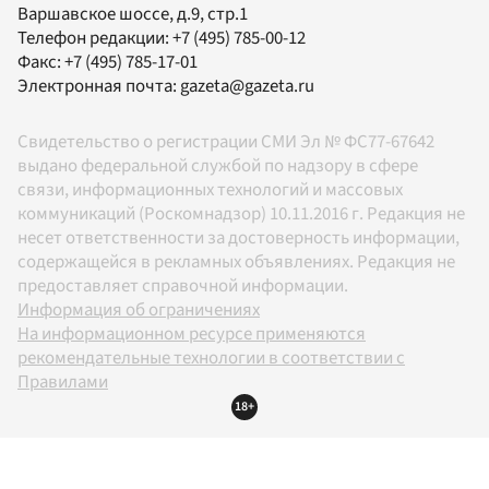
Варшавское шоссе, д.9, стр.1
Телефон редакции:
+7 (495) 785-00-12
Факс:
+7 (495) 785-17-01
Электронная почта:
gazeta@gazeta.ru
Свидетельство о регистрации СМИ Эл № ФС77-67642
выдано федеральной службой по надзору в сфере
связи, информационных технологий и массовых
коммуникаций (Роскомнадзор) 10.11.2016 г. Редакция не
несет ответственности за достоверность информации,
содержащейся в рекламных объявлениях. Редакция не
предоставляет справочной информации.
Информация об ограничениях
На информационном ресурсе применяются
рекомендательные технологии в соответствии с
Правилами
18+