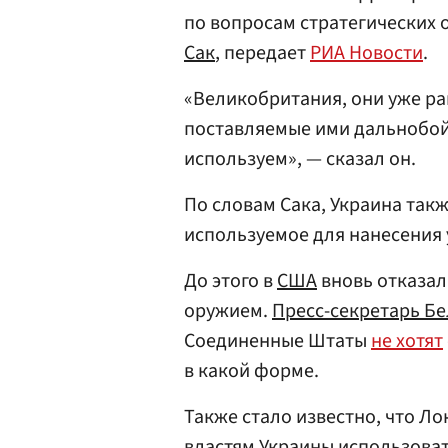
по вопросам стратегических
Сак
, передает
РИА Новости
.
«Великобритания, они уже р
поставляемые ими дальнобой
используем», — сказал он.
По словам Сака, Украина так
используемое для нанесения 
До этого в
США
вновь отказал
оружием.
Пресс-секретарь Бе
Соединенные Штаты
не хотят
в какой форме.
Также стало известно, что Л
властям Украины использоват