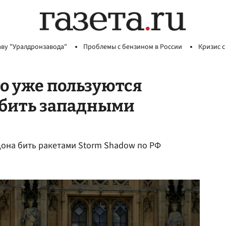
аву "Уралдронзавода"
Проблемы с бензином в России
Кризис с
то уже пользуются
бить западными
дона бить ракетами Storm Shadow по РФ