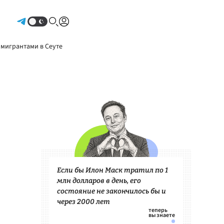
Авторизоваться
 мигрантами в Сеуте
Если бы Илон Маск тратил по 1
млн долларов в день, его
состояние не закончилось бы и
через 2000 лет