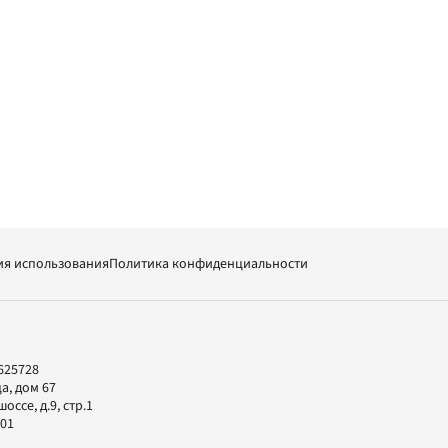
ия использования
Политика конфиденциальности
625728
а, дом 67
ссе, д.9, стр.1
-01