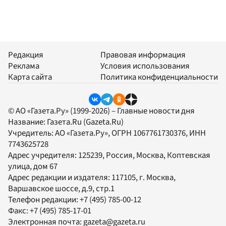
Редакция
Правовая информация
Реклама
Условия использования
Карта сайта
Политика конфиденциальности
© АО «Газета.Ру» (1999-2026) – Главные новости дня
Название:
Газета.Ru
(Gazeta.Ru)
Учредитель:
АО «Газета.Ру»
, ОГРН 1067761730376, ИНН
7743625728
Адрес учредителя: 125239, Россия, Москва, Коптевская
улица, дом 67
Адрес редакции и издателя:
117105
, г.
Москва
,
Варшавское шоссе, д.9, стр.1
Телефон редакции:
+7 (495) 785-00-12
Факс:
+7 (495) 785-17-01
Электронная почта:
gazeta@gazeta.ru