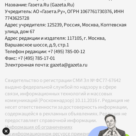
Название:
Газета.Ru
(Gazeta.Ru)
Учредитель:
АО «Газета.Ру»
, ОГРН 1067761730376, ИНН
7743625728
Адрес учредителя: 125239, Россия, Москва, Коптевская
улица, дом 67
Адрес редакции и издателя:
117105
, г.
Москва
,
Варшавское шоссе, д.9, стр.1
Телефон редакции:
+7 (495) 785-00-12
Факс:
+7 (495) 785-17-01
Электронная почта:
gazeta@gazeta.ru
Свидетельство о регистрации СМИ Эл № ФС77-67642
выдано федеральной службой по надзору в сфере
связи, информационных технологий и массовых
коммуникаций (Роскомнадзор) 10.11.2016 г. Редакция не
несет ответственности за достоверность информации,
содержащейся в рекламных объявлениях. Редакция не
предоставляет справочной информации.
Информация об ограничениях
На информационном ресурсе применяются