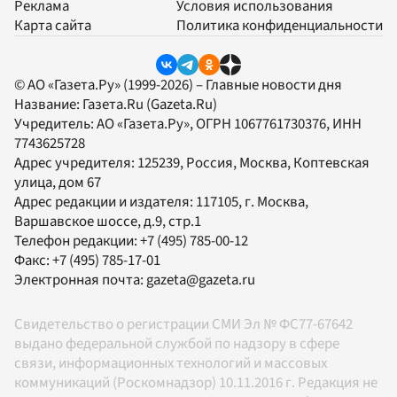
Реклама
Условия использования
Карта сайта
Политика конфиденциальности
© АО «Газета.Ру» (1999-2026) – Главные новости дня
Название:
Газета.Ru
(Gazeta.Ru)
Учредитель:
АО «Газета.Ру»
, ОГРН 1067761730376, ИНН
7743625728
Адрес учредителя: 125239, Россия, Москва, Коптевская
улица, дом 67
Адрес редакции и издателя:
117105
, г.
Москва
,
Варшавское шоссе, д.9, стр.1
Телефон редакции:
+7 (495) 785-00-12
Факс:
+7 (495) 785-17-01
Электронная почта:
gazeta@gazeta.ru
Свидетельство о регистрации СМИ Эл № ФС77-67642
выдано федеральной службой по надзору в сфере
связи, информационных технологий и массовых
коммуникаций (Роскомнадзор) 10.11.2016 г. Редакция не