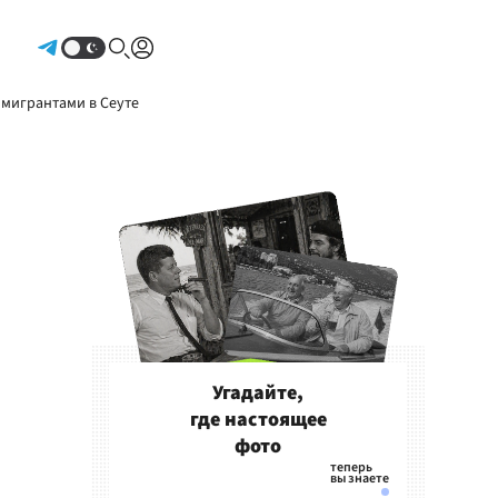
Авторизоваться
 мигрантами в Сеуте
Угадайте,
где настоящее
фото