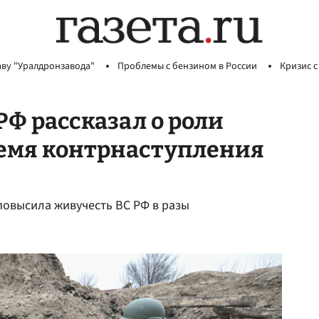
аву "Уралдронзавода"
Проблемы с бензином в России
Кризис с
РФ рассказал о роли
ремя контрнаступления
повысила живучесть ВC РФ в разы