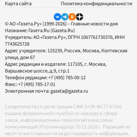
Карта сайта
Политика конфиденциальности
© АО «Газета.Ру» (1999-2026) – Главные новости дня
Название:
Газета.Ru
(Gazeta.Ru)
Учредитель:
АО «Газета.Ру»
, ОГРН 1067761730376, ИНН
7743625728
Адрес учредителя: 125239, Россия, Москва, Коптевская
улица, дом 67
Адрес редакции и издателя:
117105
, г.
Москва
,
Варшавское шоссе, д.9, стр.1
Телефон редакции:
+7 (495) 785-00-12
Факс:
+7 (495) 785-17-01
Электронная почта:
gazeta@gazeta.ru
Свидетельство о регистрации СМИ Эл № ФС77-67642
выдано федеральной службой по надзору в сфере
связи, информационных технологий и массовых
коммуникаций (Роскомнадзор) 10.11.2016 г. Редакция не
несет ответственности за достоверность информации,