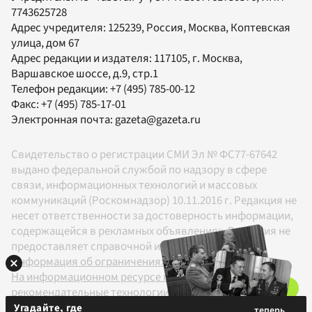
7743625728
Адрес учредителя: 125239, Россия, Москва, Коптевская
улица, дом 67
Адрес редакции и издателя:
117105
, г.
Москва
,
Варшавское шоссе, д.9, стр.1
Телефон редакции:
+7 (495) 785-00-12
Факс:
+7 (495) 785-17-01
Электронная почта:
gazeta@gazeta.ru
Свидетельство о регистрации СМИ Эл № ФС77-67642
выдано федеральной службой по надзору в сфере
связи, информационных технологий и массовых
коммуникаций (Роскомнадзор) 10.11.2016 г. Редакция не
несет ответственности за достоверность информации,
содержащейся в рекламных объявлениях. Редакция не
предоставляет справочной информации.
Информация об ограничениях
На информационном ресурсе применяются
рекомендательные технологии в соответствии с
Правилами
Угадайте, где