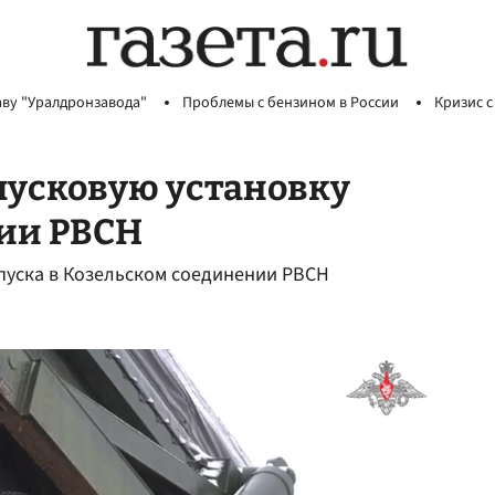
аву "Уралдронзавода"
Проблемы с бензином в России
Кризис с
 пусковую установку
нии РВСН
 пуска в Козельском соединении РВСН