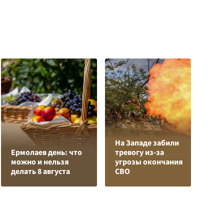
На Западе забили
Д
Ермолаев день: что
тревогу из-за
к
можно и нельзя
угрозы окончания
у
делать 8 августа
СВО
Ц