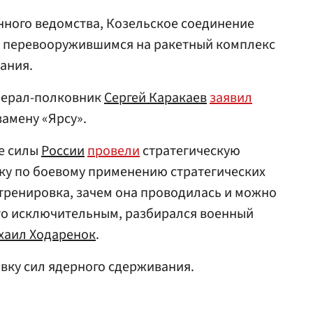
ного ведомства, Козельское соединение
Н, перевооружившимся на ракетный комплекс
ания.
нерал-полковник
Сергей Каракаев
заявил
замену «Ярсу».
е силы
России
провели
стратегическую
у по боевому применению стратегических
 тренировка, зачем она проводилась и можно
-то исключительным, разбирался военный
хаил Ходаренок
.
вку сил ядерного сдерживания.