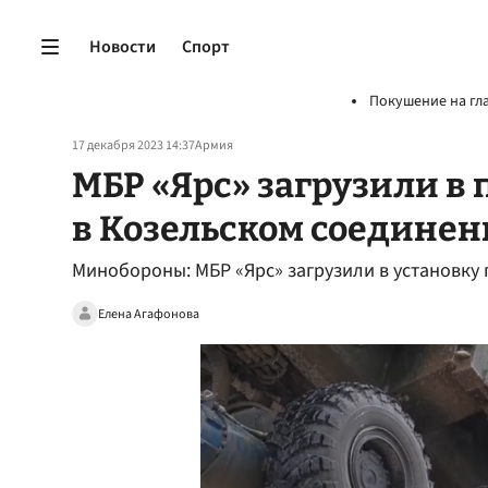
Новости
Спорт
Покушение на гл
17 декабря 2023 14:37
Армия
МБР «Ярс» загрузили в
в Козельском соедине
Минобороны: МБР «Ярс» загрузили в установку
Елена Агафонова