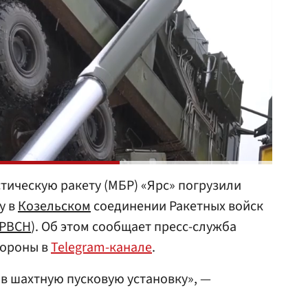
ическую ракету (МБР) «Ярс» погрузили
у в
Козельском
соединении Ракетных войск
РВСН
). Об этом сообщает пресс-служба
бороны в
Telegram-канале
.
 в шахтную пусковую установку», —