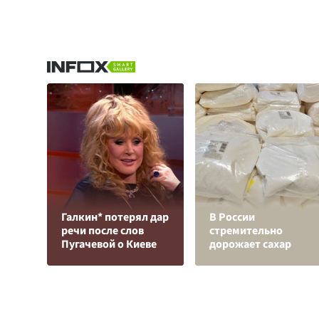
Галкин* потерял дар
В России
речи после слов
стремительно
Пугачевой о Киеве
дорожает сахар