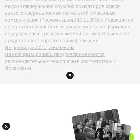
выдано федеральной службой по надзору в сфере
связи, информационных технологий и массовых
коммуникаций (Роскомнадзор) 10.11.2016 г. Редакция не
несет ответственности за достоверность информации,
содержащейся в рекламных объявлениях. Редакция не
предоставляет справочной информации.
Информация об ограничениях
На информационном ресурсе применяются
рекомендательные технологии в соответствии с
Правилами
18+