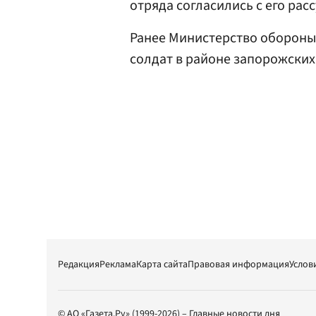
отряда согласились с его рас
Ранее Министерство оборон
солдат в районе запорожских
Редакция
Реклама
Карта сайта
Правовая информация
Услов
© АО «Газета.Ру» (1999-2026) – Главные новости дня