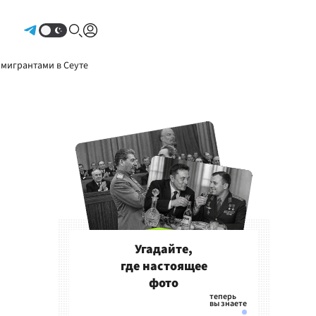
Авторизоваться
 мигрантами в Сеуте
Угадайте,
где настоящее
фото