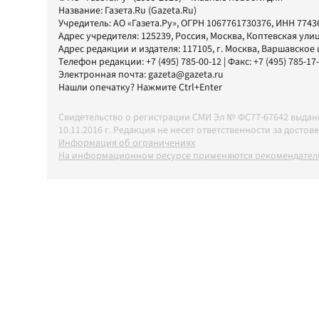
Название:
Газета.Ru
(Gazeta.Ru)
Учредитель:
АО «Газета.Ру»
, ОГРН 1067761730376, ИНН 7743
Адрес учредителя: 125239, Россия, Москва, Коптевская улиц
Адрес редакции и издателя:
117105
, г.
Москва
,
Варшавское шо
Телефон редакции:
+7 (495) 785-00-12
| Факс:
+7 (495) 785-17
Электронная почта:
gazeta@gazeta.ru
Нашли опечатку? Нажмите Ctrl+Enter
Свидетельство о регистрации СМИ Эл № ФС77-67642 выда
10.11.2016 г. Редакция не несет ответственности за дос
Информация об ограничениях
На информационном ресурсе применяются рекомендатель