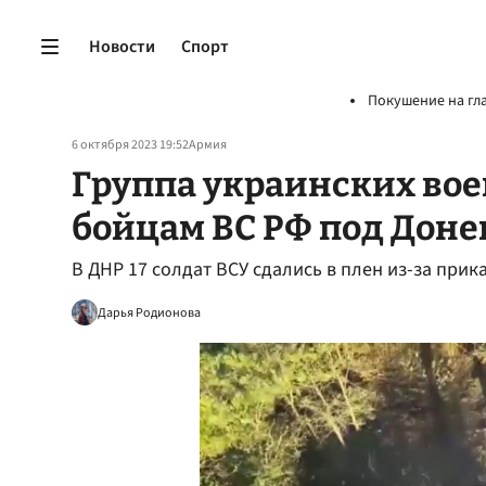
Новости
Спорт
Покушение на гл
6 октября 2023 19:52
Армия
Группа украинских вое
бойцам ВС РФ под Дон
В ДНР 17 солдат ВСУ сдались в плен из-за при
Дарья Родионова