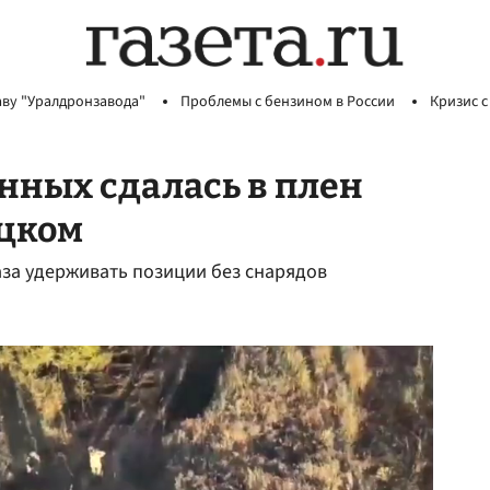
аву "Уралдронзавода"
Проблемы с бензином в России
Кризис с
нных сдалась в плен
ецком
каза удерживать позиции без снарядов