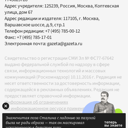
Адрес учредителя: 125239, Россия, Москва, Коптевская
улица, дом 67
Адрес редакции и издателя:
117105
, г.
Москва
,
Варшавское шоссе, д.9, стр.1
Телефон редакции:
+7 (495) 785-00-12
Факс:
+7 (495) 785-17-01
Электронная почта:
gazeta@gazeta.ru
Свидетельство о регистрации СМИ Эл № ФС77-67642
выдано федеральной службой по надзору в сфере
связи, информационных технологий и массовых
коммуникаций (Роскомнадзор) 10.11.2016 г. Редакция не
несет ответственности за достоверность информации,
содержащейся в рекламных объявлениях. Редакция не
предоставляет справочной информации.
Информация об ограничениях
На информационном ресурсе применяются
рекомендательные технологии в соответствии с
Знаменитая поза Сталина с ладонью за пазухой
Правилами
была не ради образа — так он маскировал
18+
искалеченную в детстве руку