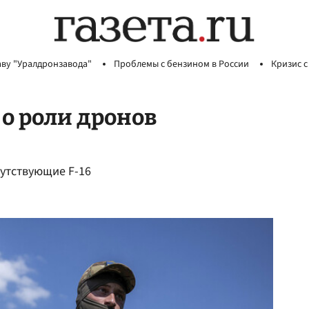
аву "Уралдронзавода"
Проблемы с бензином в России
Кризис с
 о роли дронов
утствующие F-16