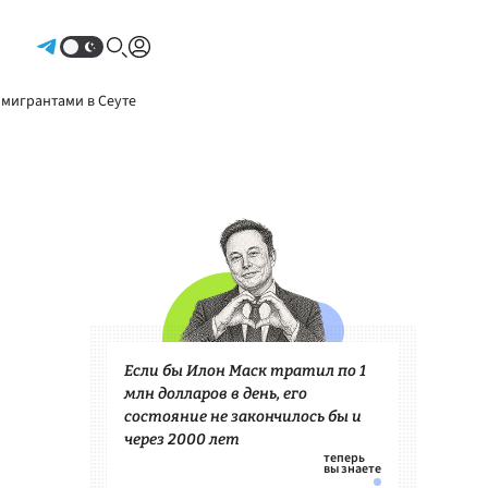
Авторизоваться
 мигрантами в Сеуте
Если бы Илон Маск тратил по 1
млн долларов в день, его
состояние не закончилось бы и
через 2000 лет