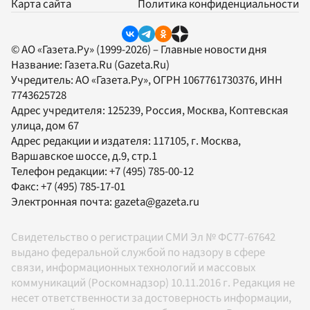
Карта сайта
Политика конфиденциальности
© АО «Газета.Ру» (1999-2026) – Главные новости дня
Название:
Газета.Ru
(Gazeta.Ru)
Учредитель:
АО «Газета.Ру»
, ОГРН 1067761730376, ИНН
7743625728
Адрес учредителя: 125239, Россия, Москва, Коптевская
улица, дом 67
Адрес редакции и издателя:
117105
, г.
Москва
,
Варшавское шоссе, д.9, стр.1
Телефон редакции:
+7 (495) 785-00-12
Факс:
+7 (495) 785-17-01
Электронная почта:
gazeta@gazeta.ru
Свидетельство о регистрации СМИ Эл № ФС77-67642
выдано федеральной службой по надзору в сфере
связи, информационных технологий и массовых
коммуникаций (Роскомнадзор) 10.11.2016 г. Редакция не
несет ответственности за достоверность информации,