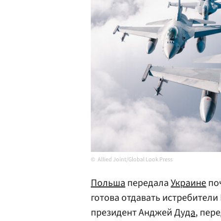
Allied Joint/Global Look Press
Польша
передала
Украине
поч
готова отдавать истребители 
президент Анджей
Дуда
, пер