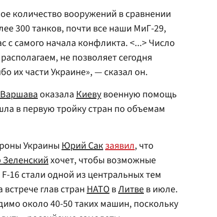
ое количество вооружений в сравнении
лее 300 танков, почти все наши МиГ-29,
с с самого начала конфликта. <...> Число
 располагаем, не позволяет сегодня
бо их части Украине», — сказал он.
Варшава
оказала
Киеву
военную помощь
ла в первую тройку стран по объемам
ороны Украины
Юрий Сак
заявил
, что
 Зеленский
хочет, чтобы возможные
 F-16 стали одной из центральных тем
а встрече глав стран
НАТО
в
Литве
в июле.
одимо около 40-50 таких машин, поскольку