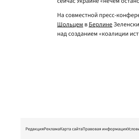
сейчас Украине «нечем остан
На совместной пресс-конфер
Шольцем
в
Берлине
Зеленск
над созданием «коалиции ист
Редакция
Реклама
Карта сайта
Правовая информация
Услов