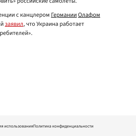
овить» российские самолеты.
енции с канцлером
Германии
Олафом
ий
заявил
, что Украина работает
ребителей».
ия использования
Политика конфиденциальности