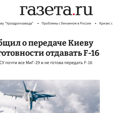
аву "Уралдронзавода"
Проблемы с бензином в России
Кризис с
бщил о передаче Киеву
готовности отдавать F-16
У почти все МиГ-29 и не готова передать F-16