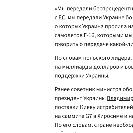
«Мы передали беспрецедентн
с
ЕС
, мы передали Украине бо
о которых Украина просила на
самолетов F-16, которыми мы
говорить о передаче какой-ли
По словам польского лидера,
на миллиарды долларов и вош
поддержки Украины.
Ранее советник министра об
президент Украины
Владимир
поставки Киеву истребителей
на саммите G7 в Хиросиме и н
По его словам, стране необх