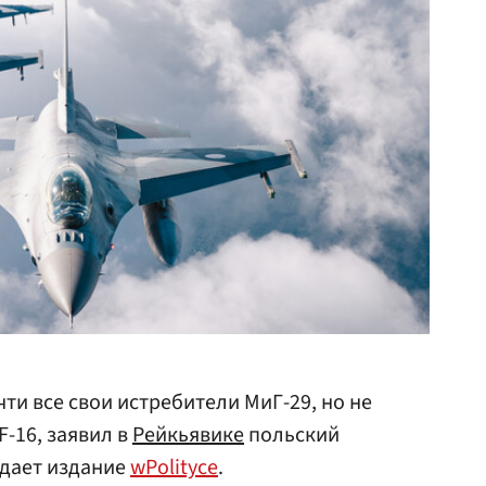
ти все свои истребители МиГ-29, но не
F-16, заявил в
Рейкьявике
польский
едает издание
wPolityce
.