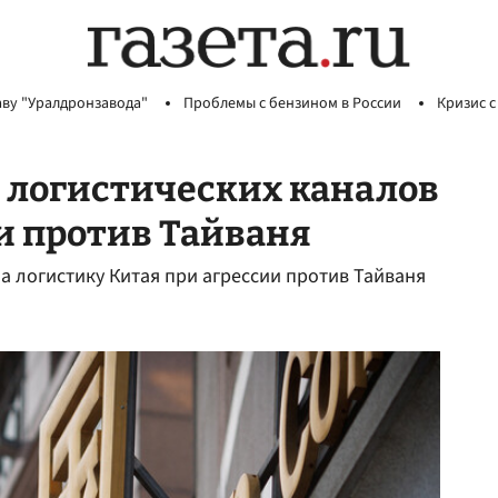
аву "Уралдронзавода"
Проблемы с бензином в России
Кризис с
 логистических каналов
ии против Тайваня
а логистику Китая при агрессии против Тайваня