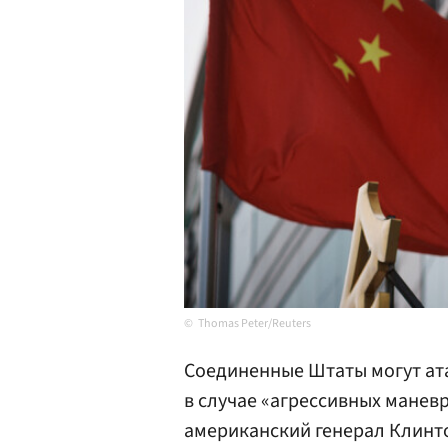
Thomas Peter/Reuters
Соединенные Штаты могут ат
в случае «агрессивных манев
американский генерал Клинто