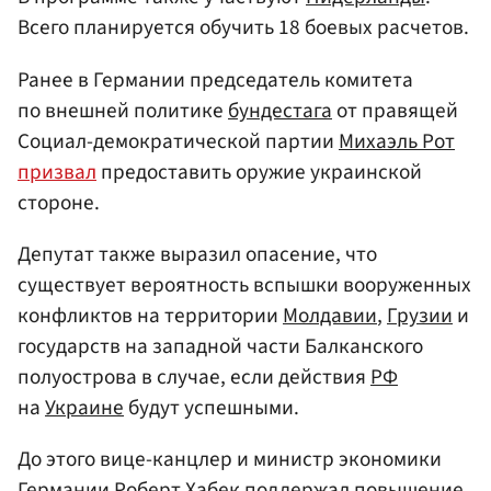
Всего планируется обучить 18 боевых расчетов.
Ранее в Германии председатель комитета
по внешней политике
бундестага
от правящей
Социал-демократической партии
Михаэль Рот
призвал
предоставить оружие украинской
стороне.
Депутат также выразил опасение, что
существует вероятность вспышки вооруженных
конфликтов на территории
Молдавии
,
Грузии
и
государств на западной части Балканского
полуострова в случае, если действия
РФ
на
Украине
будут успешными.
До этого вице-канцлер и министр экономики
Германии
Роберт Хабек
поддержал повышение