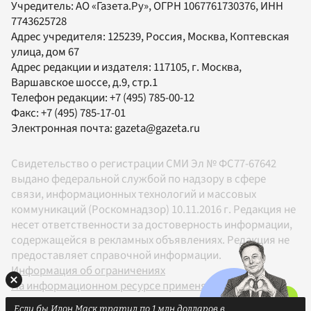
Учредитель:
АО «Газета.Ру»
, ОГРН 1067761730376, ИНН
7743625728
Адрес учредителя: 125239, Россия, Москва, Коптевская
улица, дом 67
Адрес редакции и издателя:
117105
, г.
Москва
,
Варшавское шоссе, д.9, стр.1
Телефон редакции:
+7 (495) 785-00-12
Факс:
+7 (495) 785-17-01
Электронная почта:
gazeta@gazeta.ru
Свидетельство о регистрации СМИ Эл № ФС77-67642
выдано федеральной службой по надзору в сфере
связи, информационных технологий и массовых
коммуникаций (Роскомнадзор) 10.11.2016 г. Редакция не
несет ответственности за достоверность информации,
содержащейся в рекламных объявлениях. Редакция не
предоставляет справочной информации.
Информация об ограничениях
На информационном ресурсе применяются
рекомендательные технологии в соответствии с
Если бы Илон Маск тратил по 1 млн долларов в