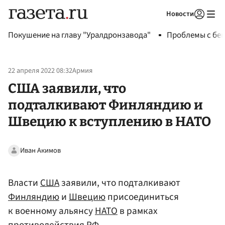
Новости
Авторизоваться
Покушение на главу "Уралдронзавода"
Проблемы с бен
22 апреля 2022 08:32
Армия
США заявили, что
подталкивают Финляндию и
Швецию к вступлению в НАТО
Иван Акимов
Власти
США
заявили, что подталкивают
Финляндию
и
Швецию
присоединиться
к военному альянсу
НАТО
в рамках
противодействия
РФ
.