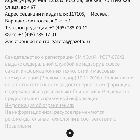
Адрес учредителя: 125239, Россия, Москва, Коптевская
улица, дом 67
Адрес редакции и издателя:
117105
, г.
Москва
,
Варшавское шоссе, д.9, стр.1
Телефон редакции:
+7 (495) 785-00-12
Факс:
+7 (495) 785-17-01
Электронная почта:
gazeta@gazeta.ru
Свидетельство о регистрации СМИ Эл № ФС77-67642
выдано федеральной службой по надзору в сфере
связи, информационных технологий и массовых
коммуникаций (Роскомнадзор) 10.11.2016 г. Редакция не
несет ответственности за достоверность информации,
содержащейся в рекламных объявлениях. Редакция не
предоставляет справочной информации.
Информация об ограничениях
На информационном ресурсе применяются
рекомендательные технологии в соответствии с
Правилами
18+