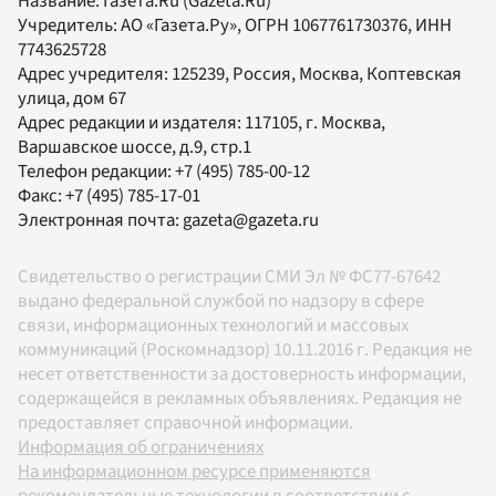
Название:
Газета.Ru
(Gazeta.Ru)
Учредитель:
АО «Газета.Ру»
, ОГРН 1067761730376, ИНН
7743625728
Адрес учредителя: 125239, Россия, Москва, Коптевская
улица, дом 67
Адрес редакции и издателя:
117105
, г.
Москва
,
Варшавское шоссе, д.9, стр.1
Телефон редакции:
+7 (495) 785-00-12
Факс:
+7 (495) 785-17-01
Электронная почта:
gazeta@gazeta.ru
Свидетельство о регистрации СМИ Эл № ФС77-67642
выдано федеральной службой по надзору в сфере
связи, информационных технологий и массовых
коммуникаций (Роскомнадзор) 10.11.2016 г. Редакция не
несет ответственности за достоверность информации,
содержащейся в рекламных объявлениях. Редакция не
предоставляет справочной информации.
Информация об ограничениях
На информационном ресурсе применяются
рекомендательные технологии в соответствии с