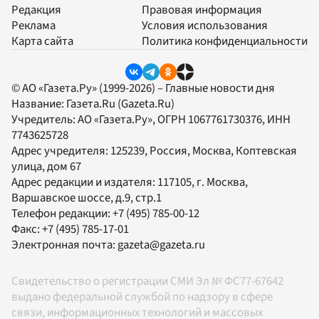
Редакция
Правовая информация
Реклама
Условия использования
Карта сайта
Политика конфиденциальности
© АО «Газета.Ру» (1999-2026) – Главные новости дня
Название:
Газета.Ru
(Gazeta.Ru)
Учредитель:
АО «Газета.Ру»
, ОГРН 1067761730376, ИНН
7743625728
Адрес учредителя: 125239, Россия, Москва, Коптевская
улица, дом 67
Адрес редакции и издателя:
117105
, г.
Москва
,
Варшавское шоссе, д.9, стр.1
Телефон редакции:
+7 (495) 785-00-12
Факс:
+7 (495) 785-17-01
Электронная почта:
gazeta@gazeta.ru
Свидетельство о регистрации СМИ Эл № ФС77-67642
выдано федеральной службой по надзору в сфере
связи, информационных технологий и массовых