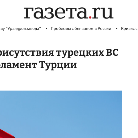
аву "Уралдронзавода"
Проблемы с бензином в России
Кризис с
рисутствия турецких ВС
рламент Турции