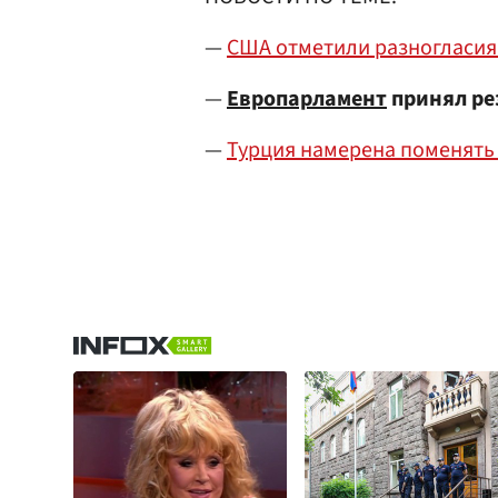
—
CША отметили разногласия 
—
Европарламент
принял ре
—
Турция намерена поменять