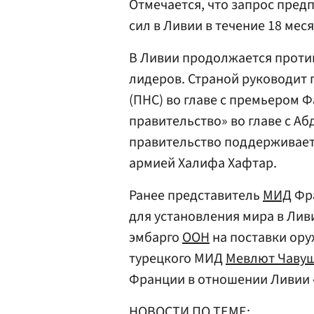
Отмечается, что запрос пред
сил в Ливии в течение 18 меся
В Ливии продолжается проти
лидеров. Страной руководит 
(ПНС) во главе с премьером 
правительство» во главе с А
правительство поддерживае
армией Халифа Хафтар.
Ранее представитель
МИД
Фра
для установления мира в Лив
эмбарго
ООН
на поставки оруж
турецкого МИД
Мевлют Чавуш
Франции в отношении Ливии
НОВОСТИ ПО ТЕМЕ: