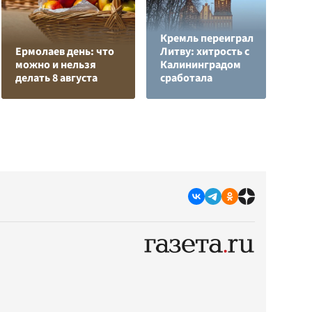
Кремль переиграл
Н
Ермолаев день: что
Литву: хитрость с
т
можно и нельзя
Калининградом
у
делать 8 августа
сработала
С