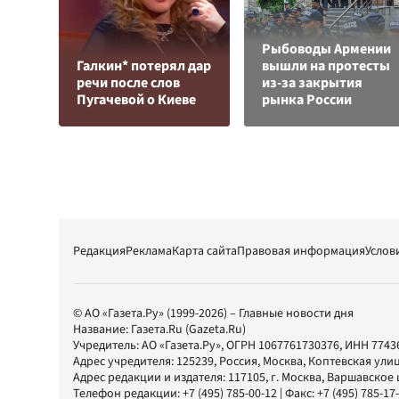
Рыбоводы Армении
Галкин* потерял дар
вышли на протесты
речи после слов
из-за закрытия
Пугачевой о Киеве
рынка России
Редакция
Реклама
Карта сайта
Правовая информация
Услов
© АО «Газета.Ру» (1999-2026) – Главные новости дня
Название:
Газета.Ru
(Gazeta.Ru)
Учредитель:
АО «Газета.Ру»
, ОГРН 1067761730376, ИНН 7743
Адрес учредителя: 125239, Россия, Москва, Коптевская улиц
Адрес редакции и издателя:
117105
, г.
Москва
,
Варшавское шо
Телефон редакции:
+7 (495) 785-00-12
| Факс:
+7 (495) 785-17