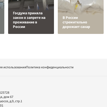
Госдума приняла
закон о запрете на
В России
проживание в
стремительно
России
дорожает сахар
ия использования
Политика конфиденциальности
625728
а, дом 67
ссе, д.9, стр.1
-01