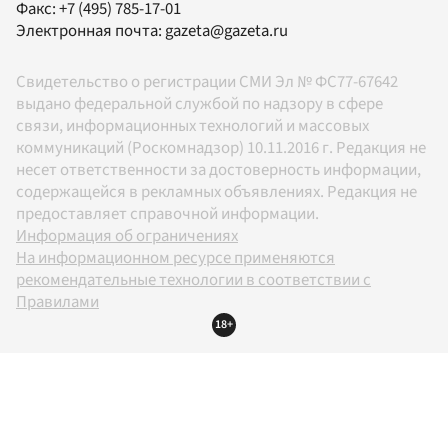
Факс:
+7 (495) 785-17-01
Электронная почта:
gazeta@gazeta.ru
Свидетельство о регистрации СМИ Эл № ФС77-67642
выдано федеральной службой по надзору в сфере
связи, информационных технологий и массовых
коммуникаций (Роскомнадзор) 10.11.2016 г. Редакция не
несет ответственности за достоверность информации,
содержащейся в рекламных объявлениях. Редакция не
предоставляет справочной информации.
Информация об ограничениях
На информационном ресурсе применяются
рекомендательные технологии в соответствии с
Правилами
18+