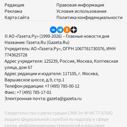
Редакция
Правовая информация
Реклама
Условия использования
Карта сайта
Политика конфиденциальности
© АО «Газета.Ру» (1999-2026) – Главные новости дня
Название:
Газета.Ru
(Gazeta.Ru)
Учредитель:
АО «Газета.Ру»
, ОГРН 1067761730376, ИНН
7743625728
Адрес учредителя: 125239, Россия, Москва, Коптевская
улица, дом 67
Адрес редакции и издателя:
117105
, г.
Москва
,
Варшавское шоссе, д.9, стр.1
Телефон редакции:
+7 (495) 785-00-12
Факс:
+7 (495) 785-17-01
Электронная почта:
gazeta@gazeta.ru
Свидетельство о регистрации СМИ Эл № ФС77-67642
выдано федеральной службой по надзору в сфере
связи, информационных технологий и массовых