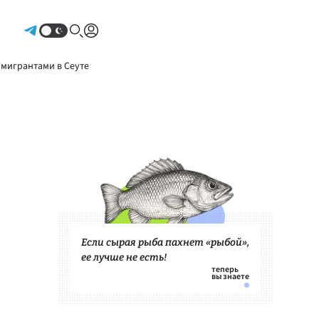
Авторизоваться
 мигрантами в Сеуте
Если сырая рыба пахнет «рыбой»,
ее лучше не есть!