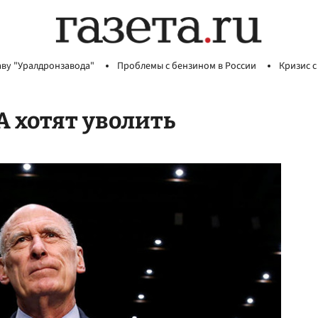
аву "Уралдронзавода"
Проблемы с бензином в России
Кризис с
 хотят уволить