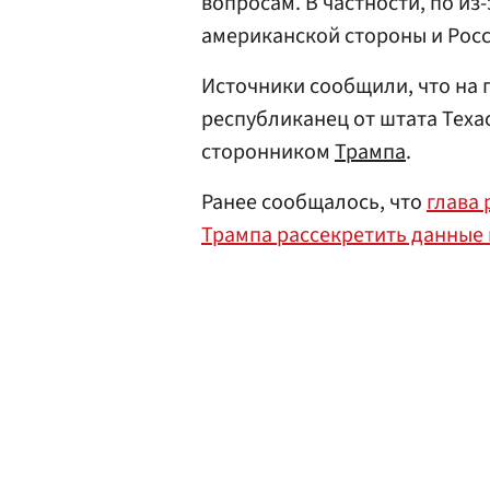
вопросам. В частности, по из
американской стороны и Росс
Источники сообщили, что на 
республиканец от штата Теха
сторонником
Трампа
.
Ранее сообщалось, что
глава
Трампа рассекретить данные