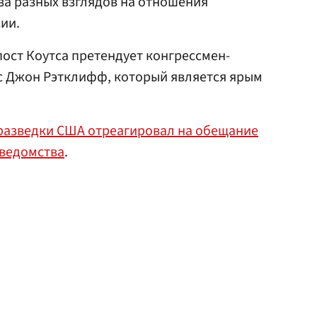
-за разных взглядов на отношения
ии.
пост Коутса претендует конгрессмен-
с Джон Рэтклифф, который является ярым
 разведки США отреагировал на обещание
 ведомства
.