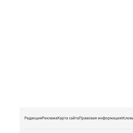
Редакция
Реклама
Карта сайта
Правовая информация
Услов