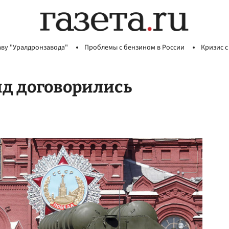
аву "Уралдронзавода"
Проблемы с бензином в России
Кризис с
яд договорились