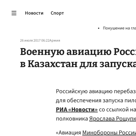
Новости
Спорт
Покушение на гл
26 июля 2017 06:22
Армия
Военную авиацию Росс
в Казахстан для запуск
Российскую авиацию перебаз
для обеспечения запуска пил
РИА «Новости»
со ссылкой н
полковника
Ярослава Рощуп
«Авиация
Минобороны Росси