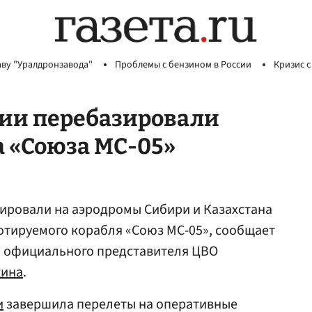
аву "Уралдронзавода"
Проблемы с бензином в России
Кризис с
ии перебазировали
а «Союза МС-05»
ировали на аэродромы Сибири и Казахстана
отируемого корабля «Союз МС-05», сообщает
а официального представителя ЦВО
кина
.
и
завершила перелеты на оперативные