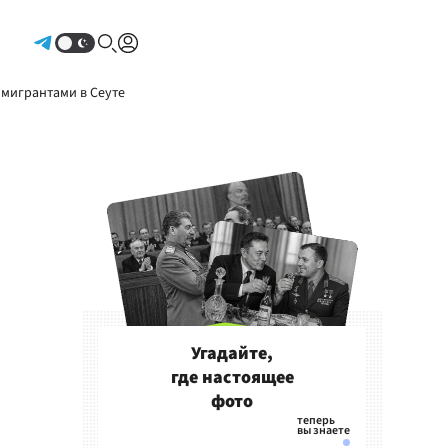
Авторизоваться
 мигрантами в Сеуте
Угадайте,
где настоящее
фото