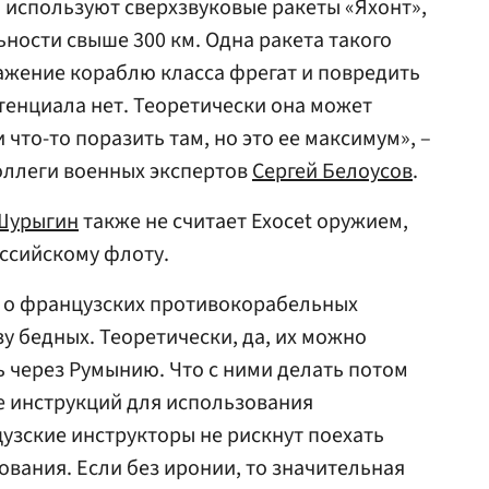
 используют сверхзвуковые ракеты «Яхонт»,
ьности свыше 300 км. Одна ракета такого
ажение кораблю класса фрегат и повредить
отенциала нет. Теоретически она может
 что-то поразить там, но это ее максимум», –
Коллеги военных экспертов
Сергей Белоусов
.
Шурыгин
также не считает Exocet оружием,
ссийскому флоту.
р о французских противокорабельных
зу бедных. Теоретически, да, их можно
ь через Румынию. Что с ними делать потом
е инструкций для использования
цузские инструкторы не рискнут поехать
ования. Если без иронии, то значительная