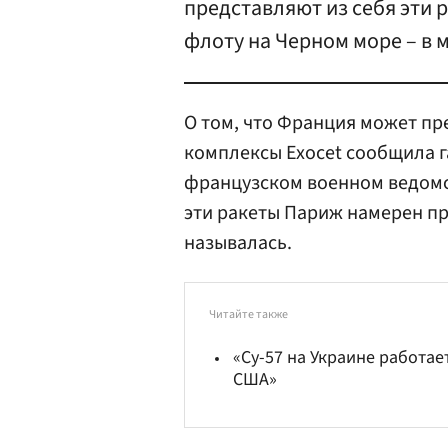
представляют из себя эти 
флоту на Черном море – в 
О том, что Франция может пр
комплексы Exocet сообщила га
французском военном ведомст
эти ракеты Париж намерен про
называлась.
Читайте также
«Су-57 на Украине работае
США»