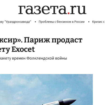
аву "Уралдронзавода"
Проблемы с бензином в России
Кризис с
ксир». Париж продаст
ту Exocet
 ракету времен Фолклендской войны