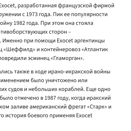
Exocet, разработанная французской фирмой
ружении с 1973 года. Пик ее популярности
йну 1982 года. При этом она стояла
отивоборствующих сторон –
. Именно при помощи Exocet аргентинцы
ц «Шеффилд» и контейнеровоз «Атлантик
 повредили эсминец «Гламорган».
лись также в ходе ирано-икракской войны
 применением было уничтожено или
их судов и небольших кораблей. Еще одно
было отмечено в 1987 году, когда иракский
ком заливе американский фрегат «Старк» и
ого история боевого применяя Exocet