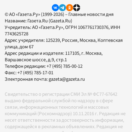
© АО «Газета.Ру» (1999-2026) – Главные новости дня
Название:
Газета.Ru
(Gazeta.Ru)
Учредитель:
АО «Газета.Ру»
, ОГРН 1067761730376, ИНН
7743625728
Адрес учредителя: 125239, Россия, Москва, Коптевская
улица, дом 67
Адрес редакции и издателя:
117105
, г.
Москва
,
Варшавское шоссе, д.9, стр.1
Телефон редакции:
+7 (495) 785-00-12
Факс:
+7 (495) 785-17-01
Электронная почта:
gazeta@gazeta.ru
Свидетельство о регистрации СМИ Эл № ФС77-67642
выдано федеральной службой по надзору в сфере
связи, информационных технологий и массовых
коммуникаций (Роскомнадзор) 10.11.2016 г. Редакция не
несет ответственности за достоверность информации,
содержащейся в рекламных объявлениях. Редакция не