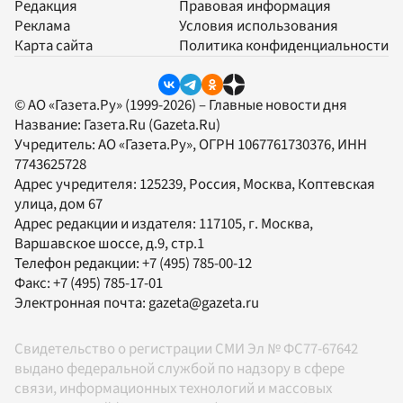
Редакция
Правовая информация
Реклама
Условия использования
Карта сайта
Политика конфиденциальности
© АО «Газета.Ру» (1999-2026) – Главные новости дня
Название:
Газета.Ru
(Gazeta.Ru)
Учредитель:
АО «Газета.Ру»
, ОГРН 1067761730376, ИНН
7743625728
Адрес учредителя: 125239, Россия, Москва, Коптевская
улица, дом 67
Адрес редакции и издателя:
117105
, г.
Москва
,
Варшавское шоссе, д.9, стр.1
Телефон редакции:
+7 (495) 785-00-12
Факс:
+7 (495) 785-17-01
Электронная почта:
gazeta@gazeta.ru
Свидетельство о регистрации СМИ Эл № ФС77-67642
выдано федеральной службой по надзору в сфере
связи, информационных технологий и массовых