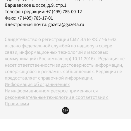
Варшавское шоссе, д.9, стр.1
Телефон редакции:
+7 (495) 785-00-12
Факс:
+7 (495) 785-17-01
Электронная почта:
gazeta@gazeta.ru
Свидетельство о регистрации СМИ Эл № ФС77-67642
выдано федеральной службой по надзору в сфере
связи, информационных технологий и массовых
коммуникаций (Роскомнадзор) 10.11.2016 г. Редакция не
несет ответственности за достоверность информации,
содержащейся в рекламных объявлениях. Редакция не
предоставляет справочной информации.
Информация об ограничениях
На информационном ресурсе применяются
рекомендательные технологии в соответствии с
Правилами
18+