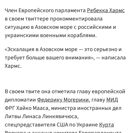
Член Европейского парламента
Ребекка Хармс
в своем твиттере прокомментировала
ситуацию в Азовском море с российскими и
украинскими военными кораблями.
«Эскалация в Азовском море — это серьезно и
требует больше вашего внимания», — написала
Хармс.
В своем твите она отметила главу европейской
дипломатии
Федерику Могерини
, главу
МИД
ФРГ Хайко Мааса, министра иностранных дел
Литвы Линаса Линкявичюса,
спецпредставителя США по Украине
Курта
Волкера
и аккаунт комитета
Европарламента