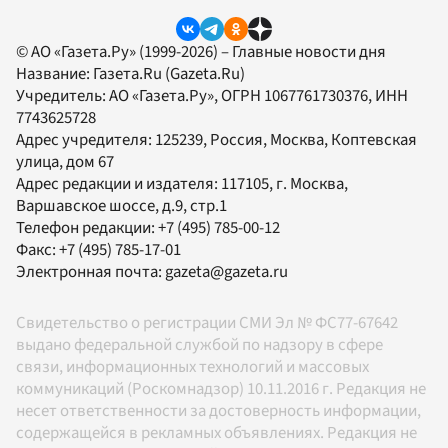
© АО «Газета.Ру» (1999-2026) – Главные новости дня
Название:
Газета.Ru
(Gazeta.Ru)
Учредитель:
АО «Газета.Ру»
, ОГРН 1067761730376, ИНН
7743625728
Адрес учредителя: 125239, Россия, Москва, Коптевская
улица, дом 67
Адрес редакции и издателя:
117105
, г.
Москва
,
Варшавское шоссе, д.9, стр.1
Телефон редакции:
+7 (495) 785-00-12
Факс:
+7 (495) 785-17-01
Электронная почта:
gazeta@gazeta.ru
Свидетельство о регистрации СМИ Эл № ФС77-67642
выдано федеральной службой по надзору в сфере
связи, информационных технологий и массовых
коммуникаций (Роскомнадзор) 10.11.2016 г. Редакция не
несет ответственности за достоверность информации,
содержащейся в рекламных объявлениях. Редакция не