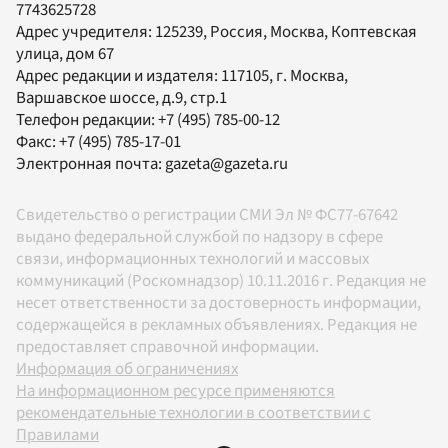
7743625728
Адрес учредителя: 125239, Россия, Москва, Коптевская
улица, дом 67
Адрес редакции и издателя:
117105
, г.
Москва
,
Варшавское шоссе, д.9, стр.1
Телефон редакции:
+7 (495) 785-00-12
Факс:
+7 (495) 785-17-01
Электронная почта:
gazeta@gazeta.ru
Свидетельство о регистрации СМИ Эл № ФС77-67642
выдано федеральной службой по надзору в сфере
связи, информационных технологий и массовых
коммуникаций (Роскомнадзор) 10.11.2016 г. Редакция не
несет ответственности за достоверность информации,
содержащейся в рекламных объявлениях. Редакция не
предоставляет справочной информации.
Информация об ограничениях
На информационном ресурсе применяются
рекомендательные технологии в соответствии с
Правилами