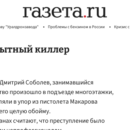
аву "Уралдронзавода"
Проблемы с бензином в России
Кризис с
пытный киллер
т Дмитрий Соболев, занимавшийся
тво произошло в подъезде многоэтажки,
еляли в упор из пистолета Макарова
него целую обойму.
анах считают, что преступление было