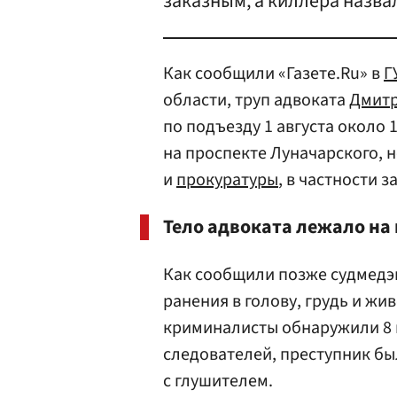
заказным, а киллера назв
Как сообщили «Газете.Ru» в
Г
области, труп адвоката
Дмит
по подъезду 1 августа около 
на проспекте Луначарского,
и
прокуратуры
, в частности 
Тело адвоката лежало на 
Как сообщили позже судмедэ
ранения в голову, грудь и жи
криминалисты обнаружили 8 г
следователей, преступник бы
с глушителем.