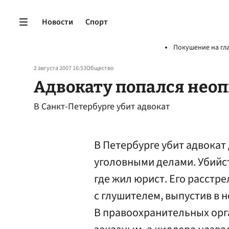
Новости
Спорт
Покушение на гл
2 августа 2007 16:53
Общество
Адвокату попался нео
В Санкт-Петербурге убит адвокат
В Петербурге убит адвока
уголовными делами. Убийс
где жил юрист. Его расстр
с глушителем, выпустив в 
В правоохранительных орг