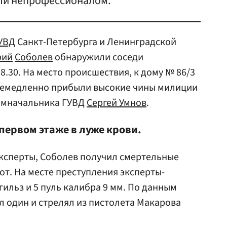
али непрофессионалом.
УВД
Санкт-Петербурга и Ленинградской
рий
Соболев
обнаружили соседи
18.30. На место происшествия, к дому № 86/3
 немедленно прибыли высокие чины милиции
замначальника ГУВД
Сергей Умнов
.
первом этаже в луже крови.
ксперты, Соболев получил смертельные
вот. На месте преступления эксперты-
ильз и 5 пуль калибра 9 мм. По данным
л один и стрелял из пистолета Макарова