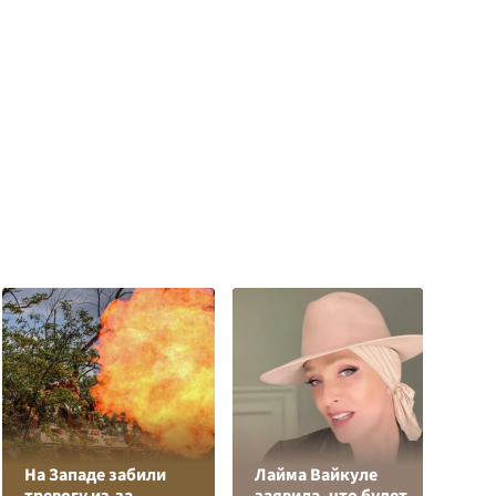
На Западе забили
Лайма Вайкуле
К