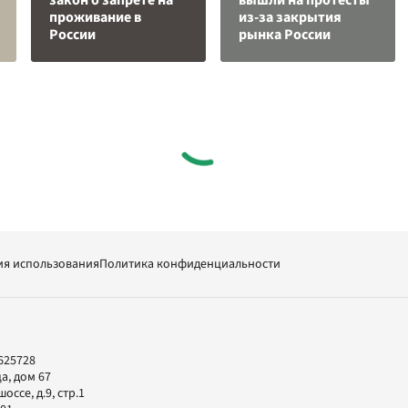
закон о запрете на
вышли на протесты
проживание в
из-за закрытия
России
рынка России
ия использования
Политика конфиденциальности
625728
а, дом 67
ссе, д.9, стр.1