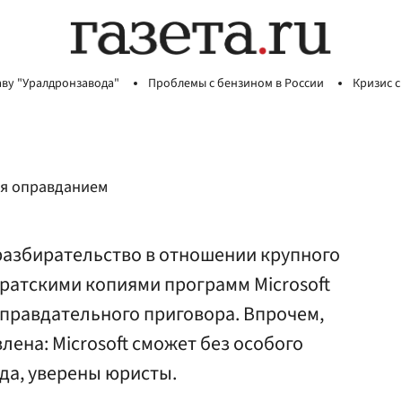
аву "Уралдронзавода"
Проблемы с бензином в России
Кризис с
ся оправданием
разбирательство в отношении крупного
ратскими копиями программ Microsoft
правдательного приговора. Впрочем,
влена: Microsoft сможет без особого
да, уверены юристы.