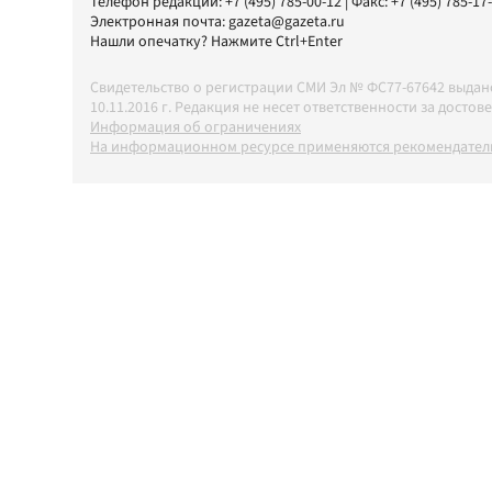
Телефон редакции:
+7 (495) 785-00-12
| Факс:
+7 (495) 785-17
Электронная почта:
gazeta@gazeta.ru
Нашли опечатку? Нажмите Ctrl+Enter
Свидетельство о регистрации СМИ Эл № ФС77-67642 выда
10.11.2016 г. Редакция не несет ответственности за дос
Информация об ограничениях
На информационном ресурсе применяются рекомендатель