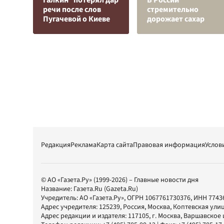
Галкин* потерял дар
В России
речи после слов
стремительно
Пугачевой о Киеве
дорожает сахар
Редакция
Реклама
Карта сайта
Правовая информация
Услов
© АО «Газета.Ру» (1999-2026) – Главные новости дня
Название:
Газета.Ru
(Gazeta.Ru)
Учредитель:
АО «Газета.Ру»
, ОГРН 1067761730376, ИНН 7743
Адрес учредителя: 125239, Россия, Москва, Коптевская улиц
Адрес редакции и издателя:
117105
, г.
Москва
,
Варшавское шо