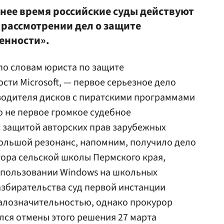
днее время российские суды действуют
 рассмотрении дел о защите
енности».
по словам юриста по защите
сти Microsoft, — первое серьезное дело
водителя дисков с пиратскими программами
то не первое громкое судебное
с защитой авторских прав зарубежных
ольшой резонанс, напомним, получило дело
тора сельской школы Пермского края,
спользовании Windows на школьных
азбирательства суд первой инстанции
малозначительностью, однако прокурор
лся отмены этого решения 27 марта