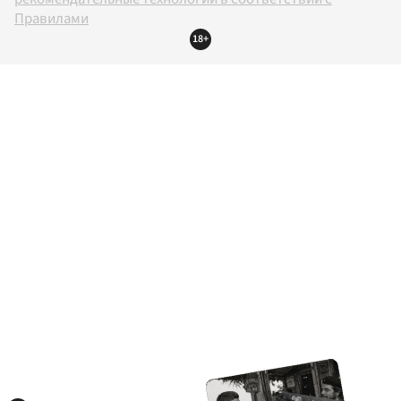
Правилами
18+