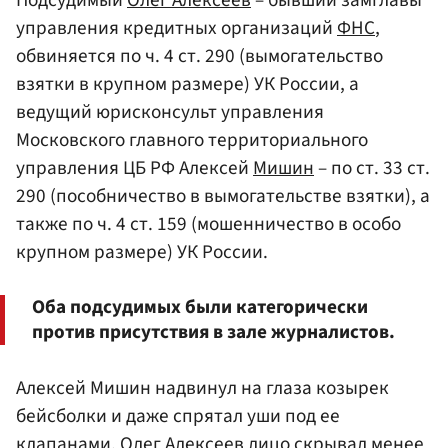
Подсудимый
Олег Алексеев
– бывший замглавы
управления кредитных организаций
ФНС
,
обвиняется по ч. 4 ст. 290 (вымогательство
взятки в крупном размере) УК России, а
ведущий юрисконсульт управления
Московского главного территориального
управления ЦБ РФ Алексей
Мишин
– по ст. 33 ст.
290 (пособничество в вымогательстве взятки), а
также по ч. 4 ст. 159 (мошенничество в особо
крупном размере) УК России.
Оба подсудимых были категорически
против присутствия в зале журналистов.
Алексей Мишин надвинул на глаза козырек
бейсболки и даже спрятал уши под ее
клапанами. Олег Алексеев лицо скрывал менее