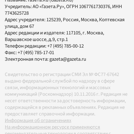
Учредитель:
АО «Газета.Ру»
, ОГРН 1067761730376, ИНН
7743625728
Адрес учредителя: 125239, Россия, Москва, Коптевская
улица, дом 67
Адрес редакции и издателя:
117105
, г.
Москва
,
Варшавское шоссе, д.9, стр.1
Телефон редакции:
+7 (495) 785-00-12
Факс:
+7 (495) 785-17-01
Электронная почта:
gazeta@gazeta.ru
Свидетельство о регистрации СМИ Эл № ФС77-67642
выдано федеральной службой по надзору в сфере
связи, информационных технологий и массовых
коммуникаций (Роскомнадзор) 10.11.2016 г. Редакция не
несет ответственности за достоверность информации,
содержащейся в рекламных объявлениях. Редакция не
предоставляет справочной информации.
Информация об ограничениях
На информационном ресурсе применяются
рекомендательные технологии в соответствии с