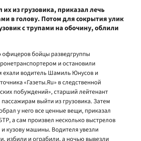
л их из грузовика, приказал лечь
ми в голову. Потом для сокрытия улик
узовик с трупами на обочину, облили
ию офицеров бойцы разведгруппы
бронетранспортером и остановили
м ехали водитель Шамиль Юнусов и
очника «Газеты.Ru» в следственной
анских побуждений», старший лейтенант
 пассажирам выйти из грузовика. Затем
обрал у него все ценные вещи, приказал
БТР, а сам произвел несколько выстрелов
м и кузову машины. Водителя увезли
и, избили и ограбили, а ночью вывезли