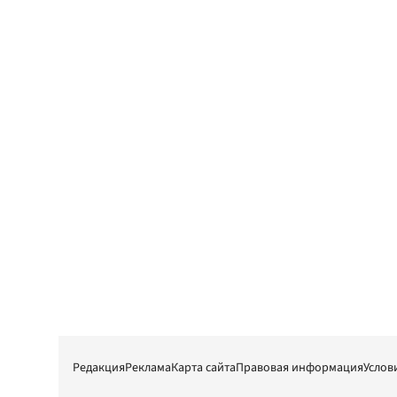
Редакция
Реклама
Карта сайта
Правовая информация
Услов