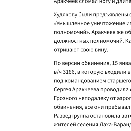
Аракчеев сломал ногу и длит
Худякову были предъявлены о
«Умышленное уничтожение и
полномочий». Аракчеев же об
должностных полномочий. Как
отрицают свою вину.
По версии обвинения, 15 янва
в/ч 3186, в которую входили
под командованием старшего 
Сергея Аракчеева проводила
Грозного неподалеку от аэр
обвинения, все они пребывал
Разведгруппа остановила авт
жителей селения Лаха-Варан