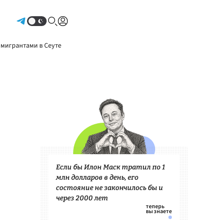
Авторизоваться
 мигрантами в Сеуте
Если бы Илон Маск тратил по 1
млн долларов в день, его
состояние не закончилось бы и
через 2000 лет