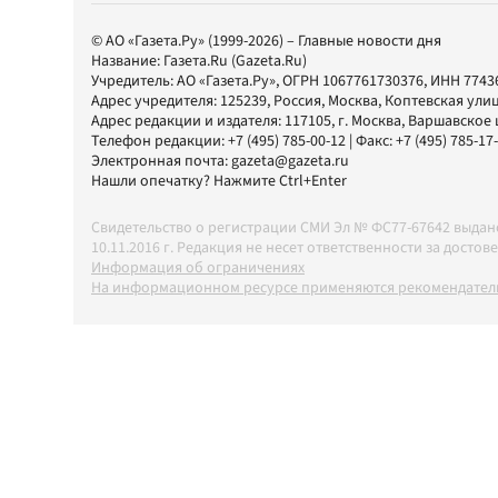
© АО «Газета.Ру» (1999-2026) – Главные новости дня
Название:
Газета.Ru
(Gazeta.Ru)
Учредитель:
АО «Газета.Ру»
, ОГРН 1067761730376, ИНН 7743
Адрес учредителя: 125239, Россия, Москва, Коптевская улиц
Адрес редакции и издателя:
117105
, г.
Москва
,
Варшавское шо
Телефон редакции:
+7 (495) 785-00-12
| Факс:
+7 (495) 785-17
Электронная почта:
gazeta@gazeta.ru
Нашли опечатку? Нажмите Ctrl+Enter
Свидетельство о регистрации СМИ Эл № ФС77-67642 выда
10.11.2016 г. Редакция не несет ответственности за дос
Информация об ограничениях
На информационном ресурсе применяются рекомендатель