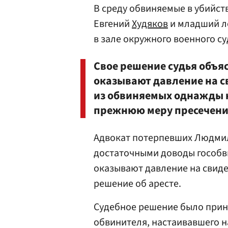
В среду обвиняемые в убийст
Евгений
Худяков
и младший л
в зале окружного военного су
Свое решение судья объяс
оказывают давление на с
из обвиняемых однажды н
прежнюю меру пресечения
Адвокат потерпевших Людмил
достаточными доводы гособви
оказывают давление на свид
решение об аресте.
Судебное решение было приня
обвинителя, настаивавшего 