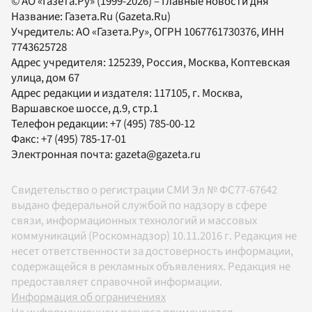
© АО «Газета.Ру» (1999-2026) – Главные новости дня
Название:
Газета.Ru
(Gazeta.Ru)
Учредитель:
АО «Газета.Ру»
, ОГРН 1067761730376, ИНН
7743625728
Адрес учредителя: 125239, Россия, Москва, Коптевская
улица, дом 67
Адрес редакции и издателя:
117105
, г.
Москва
,
Варшавское шоссе, д.9, стр.1
Телефон редакции:
+7 (495) 785-00-12
Факс:
+7 (495) 785-17-01
Электронная почта:
gazeta@gazeta.ru
Свидетельство о регистрации СМИ Эл № ФС77-67642
выдано федеральной службой по надзору в сфере
связи, информационных технологий и массовых
коммуникаций (Роскомнадзор) 10.11.2016 г. Редакция не
несет ответственности за достоверность информации,
содержащейся в рекламных объявлениях. Редакция не
предоставляет справочной информации.
Информация об ограничениях