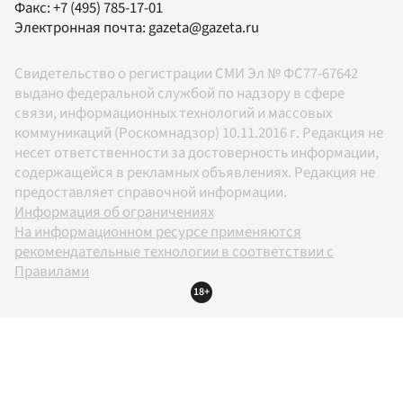
Факс:
+7 (495) 785-17-01
Электронная почта:
gazeta@gazeta.ru
Свидетельство о регистрации СМИ Эл № ФС77-67642
выдано федеральной службой по надзору в сфере
связи, информационных технологий и массовых
коммуникаций (Роскомнадзор) 10.11.2016 г. Редакция не
несет ответственности за достоверность информации,
содержащейся в рекламных объявлениях. Редакция не
предоставляет справочной информации.
Информация об ограничениях
На информационном ресурсе применяются
рекомендательные технологии в соответствии с
Правилами
18+