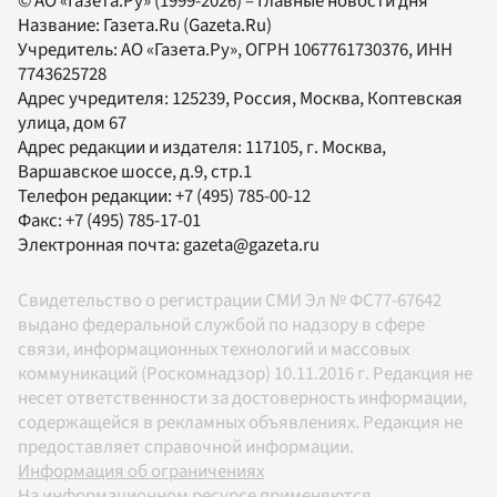
© АО «Газета.Ру» (1999-2026) – Главные новости дня
Название:
Газета.Ru
(Gazeta.Ru)
Учредитель:
АО «Газета.Ру»
, ОГРН 1067761730376, ИНН
7743625728
Адрес учредителя: 125239, Россия, Москва, Коптевская
улица, дом 67
Адрес редакции и издателя:
117105
, г.
Москва
,
Варшавское шоссе, д.9, стр.1
Телефон редакции:
+7 (495) 785-00-12
Факс:
+7 (495) 785-17-01
Электронная почта:
gazeta@gazeta.ru
Свидетельство о регистрации СМИ Эл № ФС77-67642
выдано федеральной службой по надзору в сфере
связи, информационных технологий и массовых
коммуникаций (Роскомнадзор) 10.11.2016 г. Редакция не
несет ответственности за достоверность информации,
содержащейся в рекламных объявлениях. Редакция не
предоставляет справочной информации.
Информация об ограничениях
На информационном ресурсе применяются