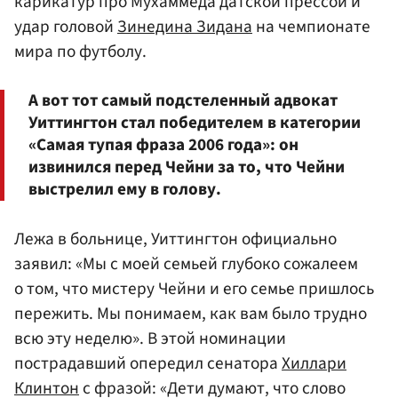
карикатур про Мухаммеда датской прессой и
удар головой
Зинедина Зидана
на чемпионате
мира по футболу.
А вот тот самый подстеленный адвокат
Уиттингтон стал победителем в категории
«Самая тупая фраза 2006 года»: он
извинился перед Чейни за то, что Чейни
выстрелил ему в голову.
Лежа в больнице, Уиттингтон официально
заявил: «Мы с моей семьей глубоко сожалеем
о том, что мистеру Чейни и его семье пришлось
пережить. Мы понимаем, как вам было трудно
всю эту неделю». В этой номинации
пострадавший опередил сенатора
Хиллари
Клинтон
с фразой: «Дети думают, что слово