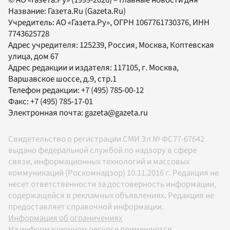
© АО «Газета.Ру» (1999-2026) – Главные новости дня
Название:
Газета.Ru
(Gazeta.Ru)
Учредитель:
АО «Газета.Ру»
, ОГРН 1067761730376, ИНН
7743625728
Адрес учредителя: 125239, Россия, Москва, Коптевская
улица, дом 67
Адрес редакции и издателя:
117105
, г.
Москва
,
Варшавское шоссе, д.9, стр.1
Телефон редакции:
+7 (495) 785-00-12
Факс:
+7 (495) 785-17-01
Электронная почта:
gazeta@gazeta.ru
Свидетельство о регистрации СМИ Эл № ФС77-67642
выдано федеральной службой по надзору в сфере
связи, информационных технологий и массовых
коммуникаций (Роскомнадзор) 10.11.2016 г. Редакция не
несет ответственности за достоверность информации,
содержащейся в рекламных объявлениях. Редакция не
предоставляет справочной информации.
Информация об ограничениях
На информационном ресурсе применяются