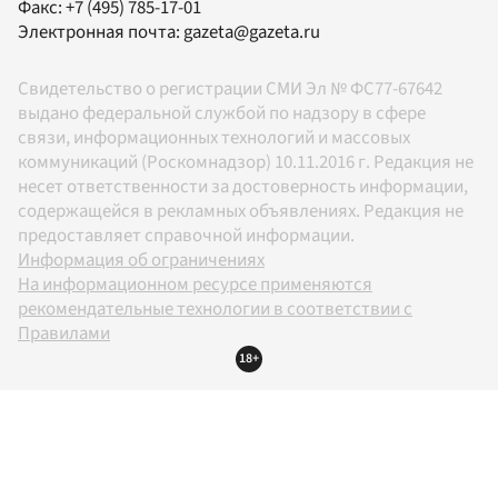
Факс:
+7 (495) 785-17-01
Электронная почта:
gazeta@gazeta.ru
Свидетельство о регистрации СМИ Эл № ФС77-67642
выдано федеральной службой по надзору в сфере
связи, информационных технологий и массовых
коммуникаций (Роскомнадзор) 10.11.2016 г. Редакция не
несет ответственности за достоверность информации,
содержащейся в рекламных объявлениях. Редакция не
предоставляет справочной информации.
Информация об ограничениях
На информационном ресурсе применяются
рекомендательные технологии в соответствии с
Правилами
18+